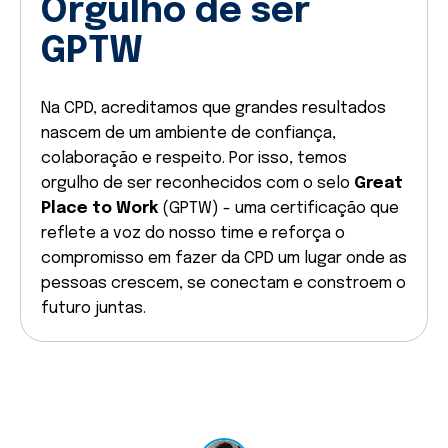
Orgulho de ser
Conhecimento em técnicas de vendas
baseadas em dados e métricas.
GPTW
Fluência em inglês/espanhol ou outros idiomas
é um diferencial.
O que oferecemos
Na CPD, acreditamos que grandes resultados
Trabalho 100% remoto - com possibilidade de
nascem de um ambiente de confiança,
uso do escritório em Brasília;
colaboração e respeito. Por isso, temos
Salário competitivo + comissionamento (com
orgulho de ser reconhecidos com o selo
Great
política ajustada ao período de rampagem);
Place to Work
(GPTW) - uma certificação que
Horário flexível;
reflete a voz do nosso time e reforça o
Wellhub (Gympass);
compromisso em fazer da CPD um lugar onde as
Vale alimentação;
pessoas crescem, se conectam e constroem o
Plano de saúde com coparticipação
futuro juntas.
subsidiada;
Day off no dia do aniversário;
Equipamentos para home office.
Acha que essa vaga é para você? Então envie
um e-mail para
carreiras@cpd.com.br
com o