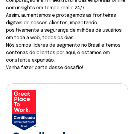
computação e a infraestrutura das empresas online,
Experiência anterior em vendas ou prospecção,
com insights em tempo real e 24/7.
preferencialmente no setor de tecnologia.
Assim, aumentamos e protegemos as fronteiras
Excelente comunicação verbal e escrita, com
digitais de nossos clientes, impactando
habilidade para construir relacionamentos e
positivamente a segurança de milhões de usuários
engajar com potenciais clientes.
em toda a web, todos os dias.
Capacidade de trabalhar de forma
Nós somos líderes de segmento no Brasil e temos
independente e gerenciar múltiplas tarefas
centenas de clientes por aqui, e estamos em
simultaneamente.
constante expansão.
Conhecimento de técnicas de vendas e
Venha fazer parte desse desafio!
prospecção, e familiaridade com ferramentas de
CRM - utilizamos o Zoho CRM.
Habilidade analítica para entender e identificar
necessidades dos clientes e adequar a
abordagem de vendas.
Diferenciais
Experiência anterior com estratégias de
inbound e outbound, demonstrando habilidades
em gerar e nutrir leads de diferentes fontes.