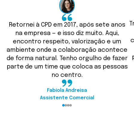
assunto
“Vaga
Business Development
Representative (BDR)
”
T
Retornei à CPD em 2017, após sete anos
na empresa — e isso diz muito. Aqui,
c
encontro respeito, valorização e um
ambiente onde a colaboração acontece
de forma natural. Tenho orgulho de fazer
parte de um time que coloca as pessoas
no centro.
Fabíola Andreisa
Assistente Comercial