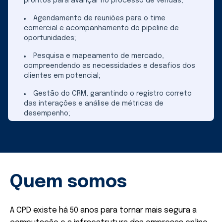
prontos para avançar no processo de vendas;
Agendamento de reuniões para o time
comercial e acompanhamento do pipeline de
oportunidades;
Pesquisa e mapeamento de mercado,
compreendendo as necessidades e desafios dos
clientes em potencial;
Gestão do CRM, garantindo o registro correto
das interações e análise de métricas de
desempenho;
Colaboração com as equipes de vendas e
marketing para otimizar estratégias de
prospecção e nutrição de leads.
Requisitos
Quem somos
Cursando ou formado em áreas correlatas a
Vendas, Comunicação, Marketing, Administração,
Tecnologia, Sistemas de informação ou áreas
afins.
A CPD existe há 50 anos para tornar mais segura a